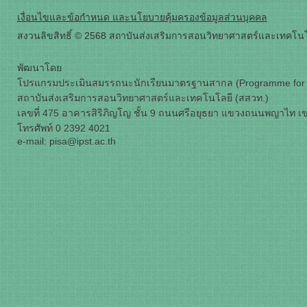
เงื่อนไขและข้อกำหนด และนโยบายคุ้มครองข้อมูลส่วนบุคคล
สงวนลิขสิทธิ์ ©️ 2568 สถาบันส่งเสริมการสอนวิทยาศาสตร์และเทคโนโ
พัฒนาโดย
โปรแกรมประเมินสมรรถนะนักเรียนมาตรฐานสากล (Programme for Int
สถาบันส่งเสริมการสอนวิทยาศาสตร์และเทคโนโลยี (สสวท.)
เลขที่ 475 อาคารสิริภิญโญ ชั้น 9 ถนนศรีอยุธยา แขวงถนนพญาไท เ
โทรศัพท์ 0 2392 4021
e-mail: pisa@ipst.ac.th