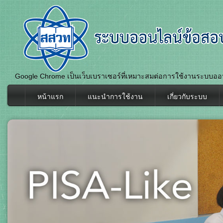
Google Chrome เป็นเว็บเบราเซอร์ที่เหมาะสมต่อการใช้งานระบบออ
หน้าแรก
แนะนำการใช้งาน
เกี่ยวกับระบบ