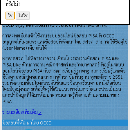
ℹ️ เกี่ยวกับระบบ
หรือไม่?
📞 ติดต่อเรา
ใช่
ไม่ใช่
ระบบออนไลน์ข้อสอบ PISA เป็นระบบสารสนเทศที่เผยแพร่ข้อสอบที่
OECD อนุญาตให้เผยแพร่ และข้อสอบที่พัฒนาโดย สสวท.
การลงทะเบียนเข้าใช้งานระบบออนไลน์ข้อสอบ PISA ที่ OECD
อนุญาตให้เผยแพร่ และข้อสอบที่พัฒนาโดย สสวท. สามารถใช้ชื่อผู้ใช้
(User Name) เดียวกันได้
NEW
สสวท. ได้พิจารณาความเชื่อมโยงระหว่างข้อสอบ PISA และ
PISA-Like ด้านการอ่าน คณิตศาสตร์ และวิทยาศาสตร์ ที่อยู่ในระบบ
ออนไลน์ข้อสอบ PISA กับสาระการเรียนรู้ มาตรฐานการเรียนรู้และตัว
ชี้วัดตามหลักสูตรแกนกลางการศึกษาขั้นพื้นฐาน พุทธศักราช 2551
รวมทั้งความเชื่อมโยงกับระดับชั้นและชื่อบท⁠เรียนตามหนังสือเรียน
โดยมีจุดมุ่งหมายเพื่อให้ครูใช้เป็นแนวทางในการวัดและประเมินผล
และนำข้อมูลที่ได้มาพัฒนาความฉลาดรู้ทั้งสามด้านตามแนวของ
PISA
รายละเอียดเพิ่มเติม
ข้อสอบที่พัฒนาโดย OECD