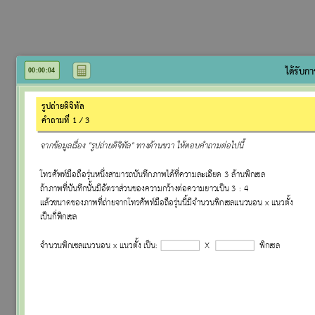
CALC
ได้รับก
00
:
00
:
04
รูปถ่ายดิจิทัล
คำถามที่ 1 / 3
จากข้อมูลเรื่อง "รูปถ่ายดิจิทัล" ทางด้านขวา ให้ตอบคำถามต่อไปนี้
โทรศัพท์มือถือรุ่นหนึ่งสามารถบันทึกภาพได้ที่ความละเอียด 3 ล้านพิกเซล
ถ้าภาพที่บันทึกนั้นมีอัตราส่วนของความกว้างต่อความยาวเป็น 3 : 4
แล้วขนาดของภาพที่ถ่ายจากโทรศัพท์มือถือรุ่นนี้มีจำนวนพิกเซลแนวนอน x แนวตั้ง
เป็นกี่พิกเซล
จำนวนพิกเซลแนวนอน x แนวตั้ง เป็น:
X
พิกเซล